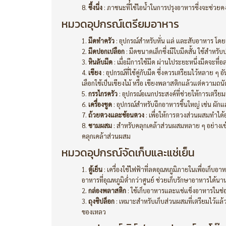
ซึ้งนึ่ง
: ภาชนะที่ใช้ไอน้ำในการปรุงอาหารซึ่งจะช่ว
หมวดอุปกรณ์เตรียมอาหาร
มีดทำครัว
: อุปกรณ์สำหรับหั่น แล่ และสับอาหาร โดยค
มีดปอกเปลือก
: มีดขนาดเล็กซึ่งมีใบมีดสั้น ใช้สำหรั
หินลับมีด
: เมื่อมีการใช้มีด ผ่านไประยะหนึ่งมีดจะทื่อ
เขียง
: อุปกรณ์ที่ใช้คู่กับมีด ซึ่งควรเตรียมไว้หลาย ๆ 
เลือกใช้เป็น
เขียงไม้
หรือ เขียงพลาสติกแล้วแต่ความถนั
กรรไกรครัว
: อุปกรณ์อเนกประสงค์ที่ช่วยให้การเตรีย
เครื่องขูด
: อุปกรณ์สำหรับฉีกอาหารชิ้นใหญ่ เช่น ผักและ
ถ้วยตวงและช้อนตวง
: เพื่อให้การตวงส่วนผสมทำได้
ชามผสม
: สำหรับคลุกเคล้าส่วนผสมหลาย ๆ อย่างเข
คลุกเคล้าส่วนผสม
หมวดอุปกรณ์จัดเก็บและแช่เย็น
ตู้เย็น
: เครื่องใช้ไฟฟ้าที่ลดอุณหภูมิภายในเพื่อเก็บ
อาหารที่อุณหภูมิต่ำกว่าศูนย์ ช่วยเก็บรักษาอาหารได้นาน
กล่องพลาสติก
: ใช้เก็บอาหารและแช่แข็งอาหารในช่อง
ถุงซิปล็อก
: เหมาะสำหรับเก็บส่วนผสมที่เตรียมไว้แล้ว
ของเหลว