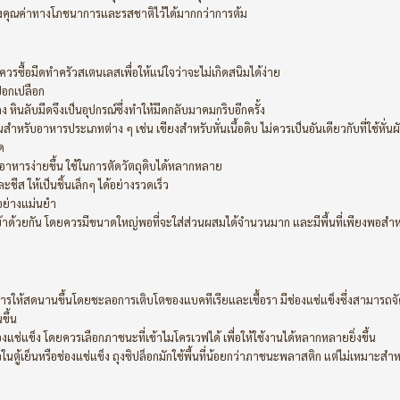
ยคงคุณค่าทางโภชนาการและรสชาติไว้ได้มากกว่าการต้ม
วรซื้อมีดทำครัวสเตนเลสเพื่อให้แน่ใจว่าจะไม่เกิดสนิมได้ง่าย
บปอกเปลือก
ลง หินลับมีดจึงเป็นอุปกรณ์ซึ่งทำให้มีดกลับมาคมกริบอีกครั้ง
อันสำหรับอาหารประเภทต่าง ๆ เช่น เขียงสำหรับหั่นเนื้อดิบ ไม่ควรเป็นอันเดียวกับที่ใช้หั่น
ด
มอาหารง่ายขึ้น ใช้ในการตัดวัตถุดิบได้หลากหลาย
ชีส ให้เป็นชิ้นเล็กๆ ได้อย่างรวดเร็ว
อย่างแม่นยำ
้าด้วยกัน โดยควรมีขนาดใหญ่พอที่จะใส่ส่วนผสมได้จำนวนมาก และมีพื้นที่เพียงพอสำห
อาหารให้สดนานขึ้นโดยชะลอการเติบโตของแบคทีเรียและเชื้อรา มีช่องแช่แข็งซึ่งสามารถจั
ขึ้น
แช่แข็ง โดยควรเลือกภาชนะที่เข้าไมโครเวฟได้ เพื่อให้ใช้งานได้หลากหลายยิ่งขึ้น
ในตู้เย็นหรือช่องแช่แข็ง ถุงซิปล็อกมักใช้พื้นที่น้อยกว่าภาชนะพลาสติก แต่ไม่เหมาะสำห