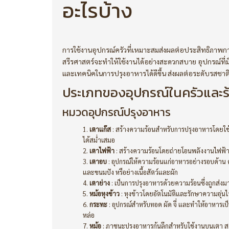
อะไรบ้าง
การใช้งาน
อุปกรณ์ครัว
ที่เหมาะสมส่งผลต่อประสิทธิภาพ
สรีรศาสตร์จะทำให้ใช้งานได้อย่างสะดวกสบาย อุปกรณ์ที่
และเทคนิคในการปรุงอาหารได้ดีขึ้น ส่งผลต่อระดับรสชาติอา
ประเภทของอุปกรณ์ในครัวและร
หมวดอุปกรณ์ปรุงอาหาร
เตาแก๊ส
: สร้างความร้อนสำหรับการปรุงอาหารโดยใช
ได้สม่ำเสมอ
เตาไฟฟ้า
: สร้างความร้อนโดยถ่ายโอนพลังงานไฟฟ้าเ
เตาอบ
: อุปกรณ์ให้ความร้อนแก่อาหารอย่างรอบด้าน ค
และขนมปัง หรือย่างเนื้อสัตว์และผัก
เตาย่าง
: เป็นการปรุงอาหารด้วยความร้อนซึ่งถูกส่งม
หม้อหุงข้าว
: หุงข้าวโดยอัตโนมัติและรักษาความอุ่น
กระทะ
: อุปกรณ์สำหรับทอด ผัด จี่ และทำให้อาหารเ
หล่อ
หม้อ
: ภาชนะปรุงอาหารก้นลึกสำหรับใช้งานบนเตา 