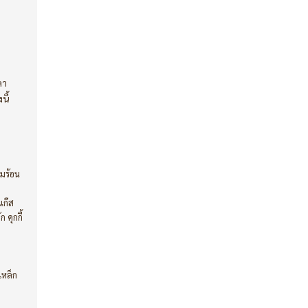
ลา
นี้
มร้อน
แก๊ส
คุกกี้
เหล็ก