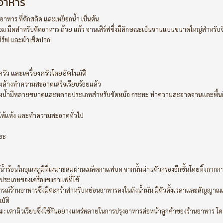
ะอาหาร
บอาหาร ที่ตักสลัด และเหยือกน้ำ เป็นต้น
อม มีดสำหรับตัดอาหาร ถ้วย แก้ว จานเสิร์ฟซึ่งมีลักษณะเป็นจานแบนขนาดใหญ่สำหรับ
สิร์ฟ และผ้าเช็ดปาก
ัว และเครื่องครัวโดยอัตโนมัติ
ังล้างทำความสะอาดเสร็จเรียบร้อยแล้ว
งน้ำมีหลายขนาดและหลายประเภทสำหรับขัดหม้อ กระทะ ทำความสะอาดจานและพื้นผ
านให้แห้ง และทำความสะอาดทั่วไป
ยะ
้น้ำร้อนในอุณหภูมิที่เหมาะสมผ่านเมล็ดกาแฟบด จากนั้นผ่านตัวกรองอีกชั้นโดยทิ้งกากก
ประเภทของเครื่องชงกาแฟที่ใช้
กรณ์ร้านอาหารซึ่งมีตะกร้าสำหรับหย่อนอาหารลงในถังน้ำมัน มีตัวตั้งเวลาและสัญญาณเ
มัติ
น :
เตาผิวเรียบซึ่งใช้กันอย่างแพร่หลายในการปรุงอาหารต่อหน้าลูกค้าของร้านอาหาร โ