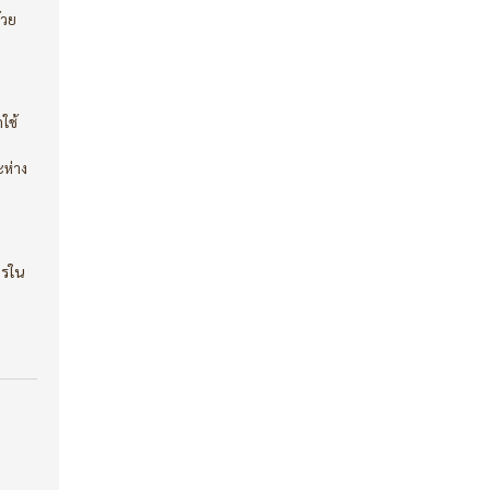
้วย
ใช้
ะห่าง
ถ
ารใน