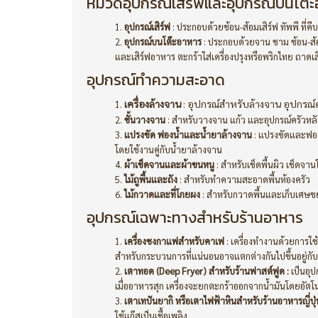
หมวดอุปกรณ์เสิร์ฟและอุปกรณ์บนโต๊
อุปกรณ์เสิร์ฟ
: ประกอบด้วยช้อน-ส้อมเสิร์ฟ ทัพพี ที่คี
อุปกรณ์บนโต๊ะอาหาร
: ประกอบด้วยจาน ชาม ช้อน-ส้
และเสิร์ฟอาหาร ตะกร้าใส่เครื่องปรุงหรือพริกไทย ถาดเ
อุปกรณ์ทำความสะอาด
เครื่องล้างจาน
: อุปกรณ์สำหรับล้างจาน อุปกรณ์คร
ชั้นวางจาน
: สำหรับวางจาน แก้ว และอุปกรณ์ครัวหล
แปรงขัด ฟองน้ำและน้ำยาล้างจาน
: แปรงขัดและฟอ
โดยใช้งานคู่กับน้ำยาล้างจาน
ผ้าเช็ดจานและผ้าขนหนู
: สำหรับเช็ดพื้นผิว เช็ดจ
ไม้ถูพื้นและถัง
: สำหรับทำความสะอาดพื้นห้องครัว
ไม้กวาดและที่โกยผง
: สำหรับกวาดพื้นและเก็บเศษข
อุปกรณ์เฉพาะทางสำหรับร้านอาหาร
เครื่องชงกาแฟสำหรับคาเฟ
: เครื่องทำงานด้วยการใช
สำหรับกระบวนการที่แน่นอนอาจแตกต่างกันไปขึ้นอยู่กับ
เตาทอด (Deep Fryer) สำหรับร้านฟาสต์ฟูด :
เป็นอุป
เมื่ออาหารสุก เครื่องจะยกตะกร้าออกจากน้ำมันโดยอัตโน
เตาเทปันยากิ หรือเตาไฟฟ้าหินสำหรับร้านอาหารญี่ปุ่
ใช้แก๊สเป็นเชื้อเพลิง