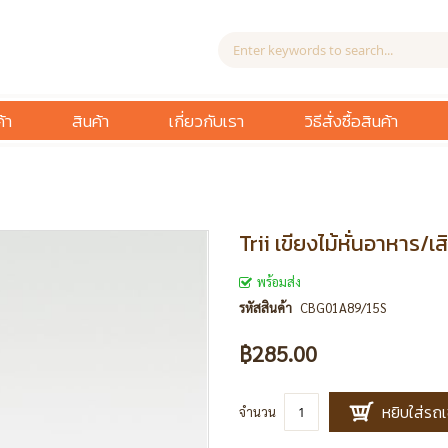
้า
สินค้า
เกี่ยวกับเรา
วิธีสั่งซื้อสินค้า
Trii เขียงไม้หั่นอาหาร/
พร้อมส่ง
รหัสสินค้า
CBG01A89/15S
฿285.00
หยิบใส่รถเ
จำนวน