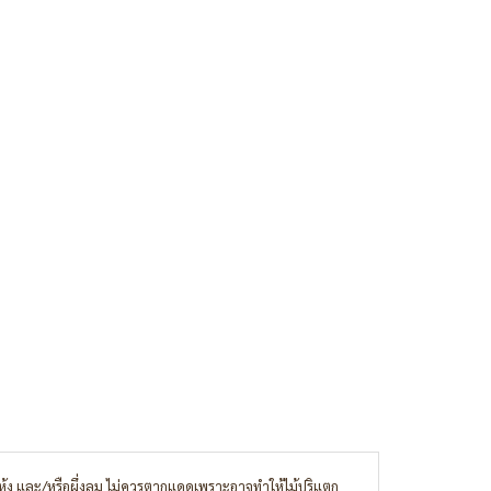
แห้ง และ/หรือผึ่งลม ไม่ควรตากแดดเพราะอาจทำให้ไม้ปริแตก