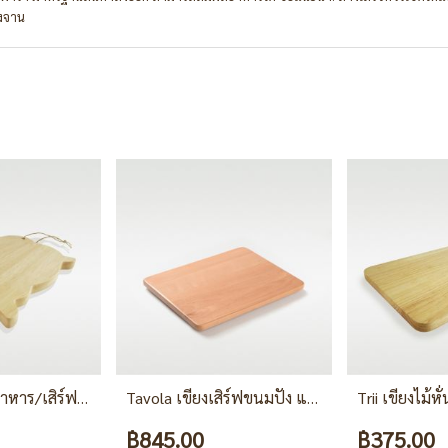
างจาน
Trii เขียงไม้หั่นอาหาร/เสิร์ฟอาหาร รูปแกะ
Tavola เขียงเสิร์ฟขนมปัง แซนด์วิช หรือเนยแข็ง
฿845.00
฿375.00