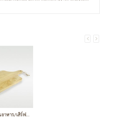
Trii เขียงไม้หั่นอาหาร/เสิร์ฟอาหาร แบบมีด้ามจับ ขนาดใหญ่