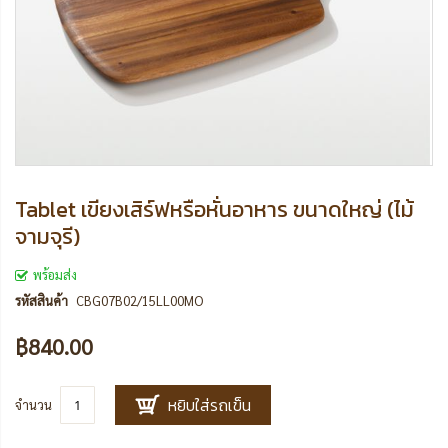
Tablet เขียงเสิร์ฟหรือหั่นอาหาร ขนาดใหญ่ (ไม้
จามจุรี)
พร้อมส่ง
รหัสสินค้า
CBG07B02/15LL00MO
฿840.00
หยิบใส่รถเข็น
จำนวน