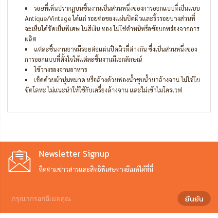
รอยทึ่เห็นปรากฏบนชิ้นงานเป็นส่วนหนึ่งของการออกแบบที่เป็นแบบ
Antique/Vintage ได้แก่ รอยต่อของแผ่นปิดผิวและริ้วรอยบางส่วนที่
จะเห็นได้ชัดเป็นพิเศษ ในสีเงิน ทอง ไม่ใช่ตำหนิหรือข้อบกพร่องจากการ
ผลิต
แต่ละชิ้นงานอาจมีรอยต่อแผ่นปิดผิวที่ต่างกัน ซึ่งเป็นส่วนหนึ่งของ
การออกแบบที่ตั้งใจให้แต่ละชิ้นงานมีเอกลักษณ์
ใช้วางรองจานอาหาร
เช็ดด้วยผ้านุ่มหมาด หรือล้างด้วยฟองน้ำชุบน้ำยาล้างจาน ไม่ใช้ใย
ขัดโลหะ ไม่แนะนำให้ใช้กับเครื่องล้างจาน และไม่เข้าไมโครเวฟ
Newsletter Signup
ติดตามข่าวสารและสิทธิพิเศษทางอีเมล์ได้ที่นี่
ยืนยัน