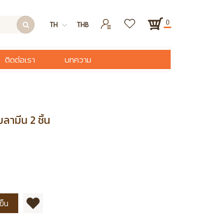
0
TH
THB
ติดต่อเรา
บทความ
ลามีน 2 ชิ้น
ข็น